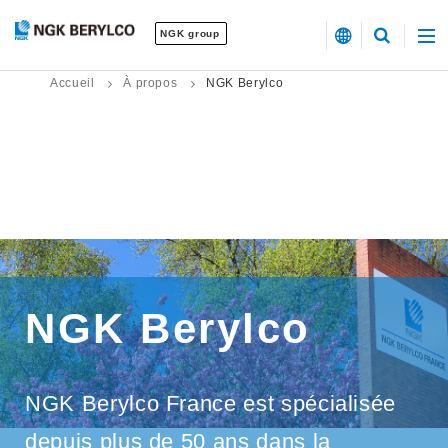
NGK group
Accueil
À propos
NGK Berylco
NGK Berylco
NGK Berylco France est spécialisée
depuis plus de 50 ans dans la