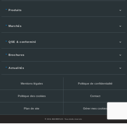
Produits
Marchés
QSE & conformité
Brochures
Actualités
Mentions légales
Politique de confidentialité
Politique des cookies
Contact
Plan de site
Gérer mes cookies
© 2026- NGK BERYLCO - Tous droits réservés