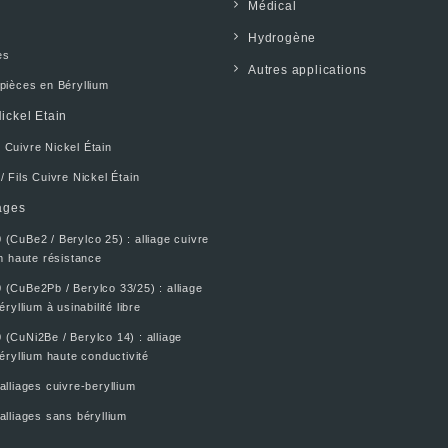
Médical
Hydrogène
es
Autres applications
pièces en Béryllium
ickel Etain
 Cuivre Nickel Étain
/ Fils Cuivre Nickel Étain
ages
(CuBe2 / Berylco 25) : alliage cuivre
m haute résistance
(CuBe2Pb / Berylco 33/25) : alliage
éryllium à usinabilité libre
(CuNi2Be / Berylco 14) : alliage
éryllium haute conductivité
alliages cuivre-beryllium
alliages sans béryllium