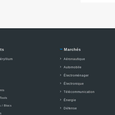
ts
Marchés
éryllium
Aéronautique
s
Automobile
Électroménager
Électronique
ents
Télécommunication
Tools
Énergie
 / Blocs
Défense
m