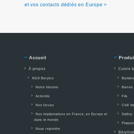
et vos contacts dédiés en Europe >
Accueil
Produi
À propos
Cuivre b
NGK Berylco
Bande
Notre histoire
Barres
Activités
Fils
Nos forces
Chill V
Nos implantations en France, en Europe et
Safety 
dans le monde
Plaques
Nous rejoindre
Bérylliu