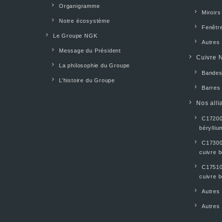
Organigramme
Miroirs
Notre écosystème
Fenêtr
Le Groupe NGK
Autres 
Message du Président
Cuivre N
La philosophie du Groupe
Bandes
L’histoire du Groupe
Barres 
Nos alli
C17200 
bérylliu
C17300 
cuivre b
C17510 
cuivre b
Autres 
Autres 