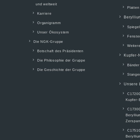
und weltweit
Platten
Karriere
Berylliu
Organigramm
Spiegel
Unser Ökosystem
Fenste
Die NGK-Gruppe
Weiter
Botschaft des Präsidenten
Kupfer-N
Die Philosophie der Gruppe
Bänder
Die Geschichte der Gruppe
Stangen
Unsere 
C17200
Kupfer-
C17300
Berylli
Zerspan
C17510
Berylliu