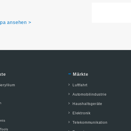
opa ansehen >
kte
Märkte
eryllium
Luftfahrt
Automobilindustrie
n
Haushaltsgeräte
Elektronik
ents
Telekommunikation
Tools