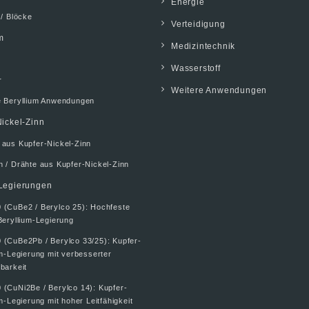
Energie
 / Blöcke
Verteidigung
m
Medizintechnik
Wasserstoff
r
Weitere Anwendungen
e Beryllium Anwendungen
ickel-Zinn
 aus Kupfer-Nickel-Zinn
 / Drähte aus Kupfer-Nickel-Zinn
Legierungen
 (CuBe2 / Berylco 25): Hochfeste
Beryllium-Legierung
 (CuBe2Pb / Berylco 33/25): Kupfer-
um-Legierung mit verbesserter
barkeit
 (CuNi2Be / Berylco 14): Kupfer-
m-Legierung mit hoher Leitfähigkeit