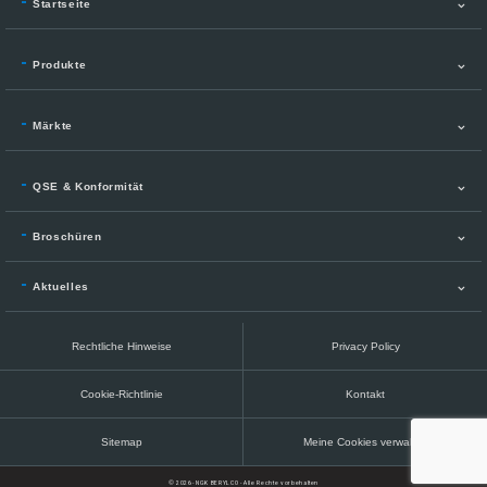
Startseite
Produkte
Märkte
QSE & Konformität
Broschüren
Aktuelles
Rechtliche Hinweise
Privacy Policy
Cookie-Richtlinie
Kontakt
Sitemap
Meine Cookies verwalten
© 2026- NGK BERYLCO - Alle Rechte vorbehalten