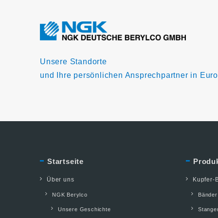
Unsere Standorte
und Ihre persönlichen Ansprechpartner in Eur
Startseite
Produ
Über uns
Kupfer-B
NGK Berylco
Bänder
Unsere Geschichte
Stange