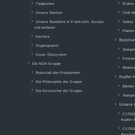
Tätigkeiten
Drähte
Unsere Stärken
Chill-V
Unsere Standorte in Frankreich, Europa
Safety 
und weltweit
Platten
Karriere
Berylliu
Organigramm
Spiegel
Unser Ökosystem
Fenste
Die NGK-Gruppe
Weiter
Botschaft des Präsidenten
Kupfer-N
Die Philosophie der Gruppe
Bänder
Die Geschichte der Gruppe
Stangen
Unsere 
C17200
Kupfer-
C17300
Berylli