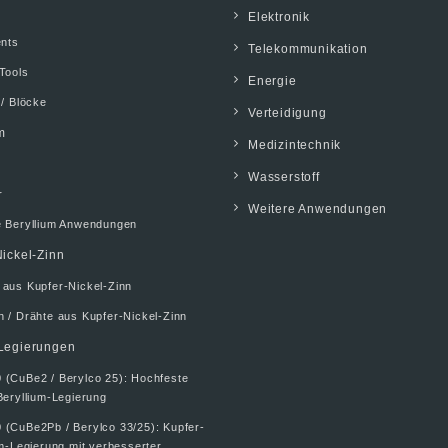
Elektronik
ents
Telekommunikation
Tools
Energie
 / Blöcke
Verteidigung
m
Medizintechnik
Wasserstoff
r
Weitere Anwendungen
e Beryllium Anwendungen
ickel-Zinn
 aus Kupfer-Nickel-Zinn
 / Drähte aus Kupfer-Nickel-Zinn
Legierungen
 (CuBe2 / Berylco 25): Hochfeste
Beryllium-Legierung
 (CuBe2Pb / Berylco 33/25): Kupfer-
um-Legierung mit verbesserter