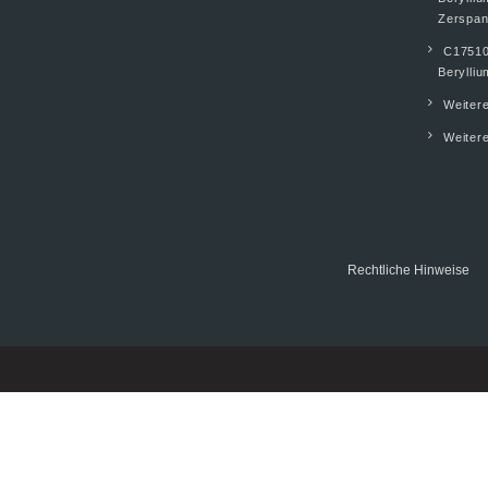
Zerspan
C17510
Berylliu
Weiter
Weitere
Rechtliche Hinweise