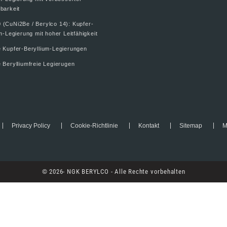
barkeit
 (CuNi2Be / Berylco 14): Kupfer-
m-Legierung mit hoher Leitfähigkeit
e Kupfer-Beryllium-Legierungen
 Berylliumfreie Legierugen
Privacy Policy
Cookie-Richtlinie
Kontakt
Sitemap
M
© 2026- NGK BERYLCO - Alle Rechte vorbehalten