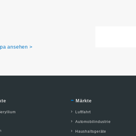
opa ansehen >
kte
Märkte
eryllium
Luftfahrt
Automobilindustrie
n
Haushaltsgeräte