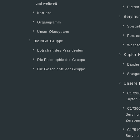
und weltweit
Platten
Karriere
Berylliu
Organigramm
Spiegel
Unser Ökosystem
Fenste
Die NGK-Gruppe
Weiter
Botschaft des Präsidenten
Kupfer-N
Die Philosophie der Gruppe
Bänder
Die Geschichte der Gruppe
Stangen
Unsere 
C17200
Kupfer-
C17300
Berylli
Zerspan
C17510
Berylliu