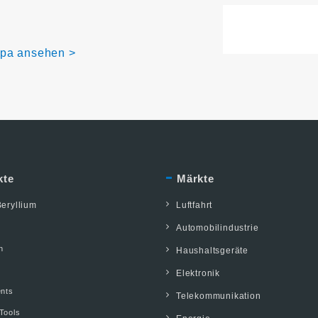
opa ansehen >
kte
Märkte
eryllium
Luftfahrt
Automobilindustrie
n
Haushaltsgeräte
Elektronik
ents
Telekommunikation
Tools