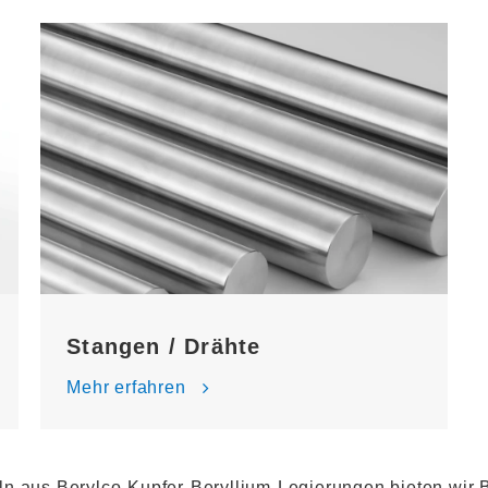
Stangen / Drähte
Mehr erfahren
ln aus Berylco-Kupfer-Beryllium-Legierungen bieten wi