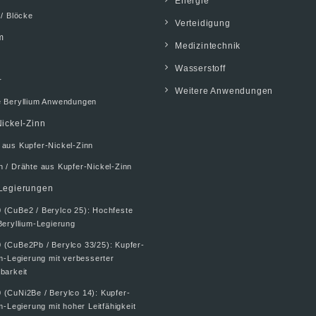
Energie
 / Blöcke
Verteidigung
m
Medizintechnik
Wasserstoff
r
Weitere Anwendungen
e Beryllium Anwendungen
ickel-Zinn
 aus Kupfer-Nickel-Zinn
 / Drähte aus Kupfer-Nickel-Zinn
Legierungen
 (CuBe2 / Berylco 25): Hochfeste
Beryllium-Legierung
 (CuBe2Pb / Berylco 33/25): Kupfer-
um-Legierung mit verbesserter
barkeit
 (CuNi2Be / Berylco 14): Kupfer-
m-Legierung mit hoher Leitfähigkeit