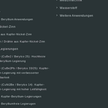
Medizintechnik
Wasserstoff
r
Weitere Anwendungen
e Beryllium Anwendungen
ickel-Zinn
 aus Kupfer-Nickel-Zinn
 / Drähte aus Kupfer-Nickel-Zinn
Legierungen
 (CuBe2 / Berylco 25): Hochfeste
Beryllium-Legierung
 (CuBe2Pb / Berylco 33/25): Kupfer-
um-Legierung mit verbesserter
barkeit
 (CuNi2Be / Berylco 14): Kupfer-
m-Legierung mit hoher Leitfähigkeit
e Kupfer-Beryllium-Legierungen
 Berylliumfreie Legierugen