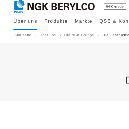
NGK group
Über uns
Produkte
Märkte
QSE & Konf
Startseite
Über uns
Die NGK-Gruppe
Die Geschicht