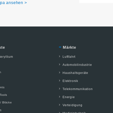
opa ansehen >
kte
Märkte
eryllium
Luftfahrt
Automobilindustrie
n
Haushaltsgeräte
Elektronik
ents
Telekommunikation
Tools
Energie
 / Blöcke
Verteidigung
m