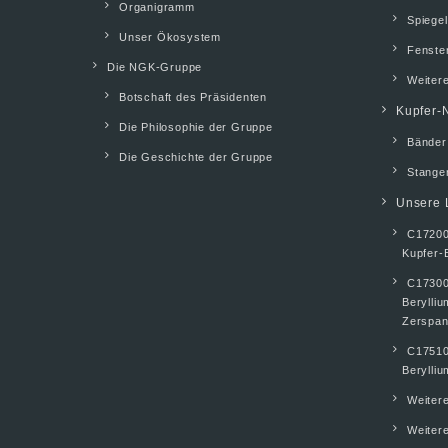
Organigramm
Spiegel
Unser Ökosystem
Fenste
Die NGK-Gruppe
Weiter
Botschaft des Präsidenten
Kupfer-N
Die Philosophie der Gruppe
Bänder
Die Geschichte der Gruppe
Stangen
Unsere 
C17200
Kupfer-
C17300
Berylli
Zerspan
C17510
Berylliu
Weiter
Weitere