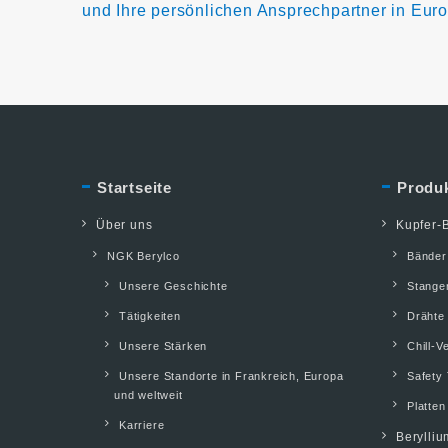
und Ihre persönlichen Ansprechpartner in Eur
Startseite
Produ
Über uns
Kupfer-B
NGK Berylco
Bänder
Unsere Geschichte
Stange
Tätigkeiten
Drähte
Unsere Stärken
Chill-V
Unsere Standorte in Frankreich, Europa
Safety 
und weltweit
Platten
Karriere
Berylliu