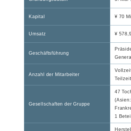
Kapital
¥ 70 Mi
Umsatz
¥ 578,9
Präsid
Geschäftsführung
Genera
Vollzei
Anzahl der Mitarbeiter
Teilzei
47 Toc
(Asien
Gesellschaften der Gruppe
Frankr
1 Betei
Herste