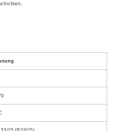
schichten.
hnung
Pb
C
 33/25 (B33/25)