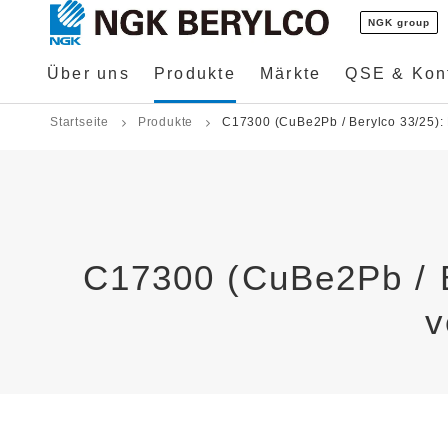
NGK group
Über uns
Produkte
Märkte
QSE & Konf
Startseite
Produkte
C17300 (CuBe2Pb / Berylco 33/25): 
C17300 (CuBe2Pb / B
v