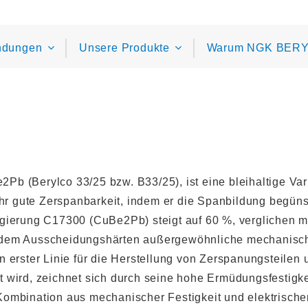
ndungen
Unsere Produkte
Warum NGK BERY
Pb (Berylco 33/25 bzw. B33/25), ist eine bleihaltige Va
sehr gute Zerspanbarkeit, indem er die Spanbildung begü
egierung C17300 (CuBe2Pb) steigt auf 60 %, verglichen 
 dem Ausscheidungshärten außergewöhnliche mechanische
e in erster Linie für die Herstellung von Zerspanungsteil
t wird, zeichnet sich durch seine hohe Ermüdungsfestigk
ombination aus mechanischer Festigkeit und elektrischer 