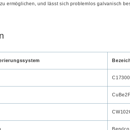
 ermöglichen, und lässt sich problemlos galvanisch be
n
rierungssystem
Bezeic
C17300
CuBe2
CW102
o
Berylco